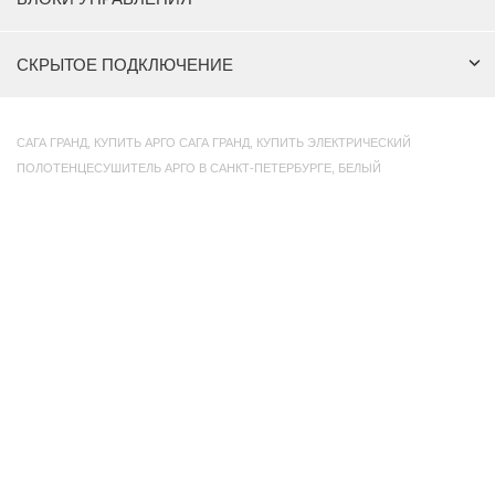
СКРЫТОЕ ПОДКЛЮЧЕНИЕ
САГА ГРАНД
,
КУПИТЬ АРГО САГА ГРАНД
,
КУПИТЬ ЭЛЕКТРИЧЕСКИЙ
ПОЛОТЕНЦЕСУШИТЕЛЬ АРГО В САНКТ-ПЕТЕРБУРГЕ
,
БЕЛЫЙ